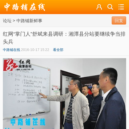
论坛
论坛
>
中路铺新鲜事
导读
回复
红网“掌门人”舒斌来县调研：湘潭县分站要继续争当排
标签
头兵
广播
中路铺在线
2016-10-17 15:22
看全部