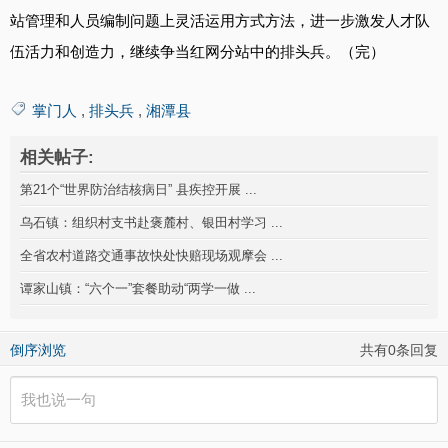
站管理和人员编制问题上灵活运用方式方法，进一步激发人才队
伍活力和创造力，继续争当红网分站中的排头兵。（完）
掌门人
,
排头兵
,
湘潭县
相关帖子:
第21个“世界防治结核病日” 县疾控开展 ...
乌石镇：组织村支书赴褒麓村、银田村学习 ...
全省农村道路交通事故快处快赔现场观摩会 ...
谭家山镇：“六个一”套餐助动“两学一做 ...
倒序浏览
共有0条回复