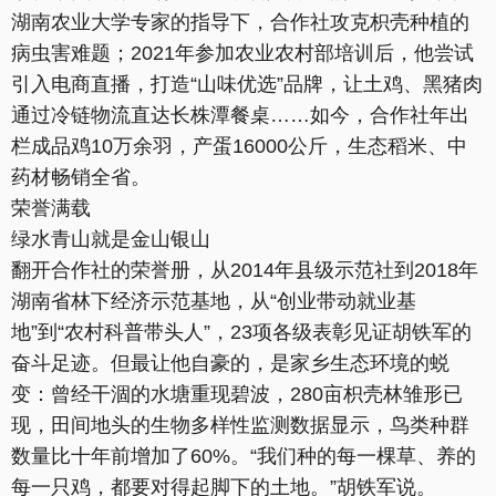
湖南农业大学专家的指导下，合作社攻克枳壳种植的
病虫害难题；2021年参加农业农村部培训后，他尝试
引入电商直播，打造“山味优选”品牌，让土鸡、黑猪肉
通过冷链物流直达长株潭餐桌……如今，合作社年出
栏成品鸡10万余羽，产蛋16000公斤，生态稻米、中
药材畅销全省。
荣誉满载
绿水青山就是金山银山
翻开合作社的荣誉册，从2014年县级示范社到2018年
湖南省林下经济示范基地，从“创业带动就业基
地”到“农村科普带头人”，23项各级表彰见证胡铁军的
奋斗足迹。但最让他自豪的，是家乡生态环境的蜕
变：曾经干涸的水塘重现碧波，280亩枳壳林雏形已
现，田间地头的生物多样性监测数据显示，鸟类种群
数量比十年前增加了60%。“我们种的每一棵草、养的
每一只鸡，都要对得起脚下的土地。”胡铁军说。