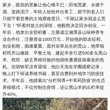
家乡，眼前的景象让他心痛不已：田地荒废、水塘干
涸、道路泥泞，年轻人纷纷外出务工，留守的老人们
只能守着贫瘠的土地艰难度日。“不能让家乡就这么荒
下去！”怀着对故土的深情，他毅然决定回乡创业。一
年后，他拿出全部积蓄，注册成立湘潭县山味种养专
业合作社，注册资金1000万元，开始他的助农征程。
创业初期，困难重重。面对杂草丛生的荒山，他带领
村民开山修路、平整土地，建起羊舍引进500多头黑山
羊。然而，缺乏养殖经验的他很快遭遇疫病暴发的危
机。但胡铁军没有退缩，他白天泡在羊圈观察记录，
晚上灯下研读养殖书籍，甚至自费到外地学习防疫技
术。半年后，他摸索出“分栏饲养+中草药防疫”的生态
养殖模式，不仅控制住疫情，还让黑山羊的出栏率提
升40%。