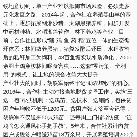
锐地意识到，单一产业难以抵御市场风险，必须走多
元化发展之路。2014年起，合作社在养殖黑山羊的基
础上，逐步拓展到湘沙猪、太湖黑猪养殖，同步开发
中药材种植、水稻湘莲轮作、林下养鸡等产业。目
前，合作社已形成“猪-鸡-鱼-药-稻”五位一体的生态循
环体系：林间散养黑猪，猪粪发酵后还田，水稻收割
后的秸秆加工为饲料，43亩鱼塘实现水质净化，7000
余羽土鸡穿梭林间啄食害虫……这套“零污染、全利
用”的模式，让土地的综合收益大大提升。
产业壮大的同时，胡铁军始终牢记“助农增收”的初心。
2016年，合作社主动对接当地脱贫攻坚工作，实施“三
送一包”帮扶机制：送鸡苗、送技术、送销路，包保贫
困户年增收不低于1200元。贫困户张大爷至今记得，
胡铁军不仅送来50只鸡苗，还每周上门指导防疫，“连
鸡舍怎么通风都手把手教”。5年来，合作社累计向贫
困户或脱贫户赠送鸡苗18万余只，开展养殖培训200余