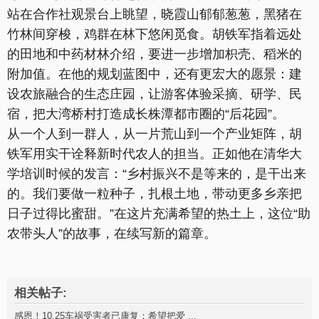
站在合作社观景台上眺望，晓霞山郁郁葱葱，黑猪在
竹林间穿梭，鸡群在林下悠闲觅食。胡铁军指着远处
的田地和中药材林介绍，要进一步增加枳壳、稻米的
附加值。在他的规划蓝图中，还有更宏大的愿景：建
设农旅融合的生态庄园，让游客体验采摘、研学、民
宿，把大湾桥村打造成长株潭都市圈的“后花园”。
从一个人到一群人，从一片荒山到一个产业矩阵，胡
铁军用实干诠释新时代农人的担当。正如他在清华大
学培训时候的发言：“乡村振兴不是等来的，是干出来
的。我们要做一粒种子，扎根土地，带动更多乡亲把
日子过得比蜜甜。”在这片充满希望的热土上，这位“助
农带头人”的故事，在续写新的篇章。
相关帖子:
感恩！10.25车祸受害者已康复：希望把爱 ...