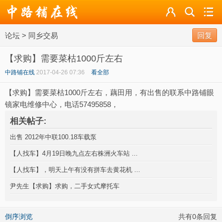
论坛
论坛
>
同乡交易
导读
回复
【求购】需要菜枯1000斤左右
标签
中路铺在线
2017-04-26 07:36
看全部
广播
【求购】需要菜枯1000斤左右，藕田用，有出售的联系中路铺眼
镜家电维修中心，电话57495858，
相关帖子:
出售 2012年中联100.18车载泵
【人找车】4月19日晚九点左右株洲火车站 ...
【人找车】，明天上午有没有拼车去黄花机 ...
尹先生【求购】求购，二手女式摩托车
倒序浏览
共有0条回复