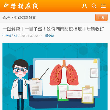
论坛
论坛
>
中路铺新鲜事
导读
回复
一图解读丨一目了然！这份湖南防疫控疫手册请收好
标签
中路铺在线
2020-01-31 22:27
看全部
广播