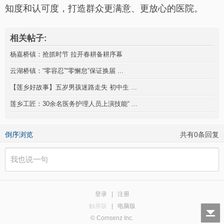
知度和认可度，打造群众更满意、更放心的医院。
相关帖子:
杨嘉桥镇：抢抓时节 拉开春耕备耕序幕
云湖桥镇：“零容忍”“零懈怠”保证换届 ...
【莲乡好故事】五岁男孩迷路走失 初中生 ...
莲乡工匠：30余名医务护理人员上演技能“ ...
倒序浏览
共有0条回复
登录
|
注册
触屏版
|
电脑版
© Comsenz Inc.