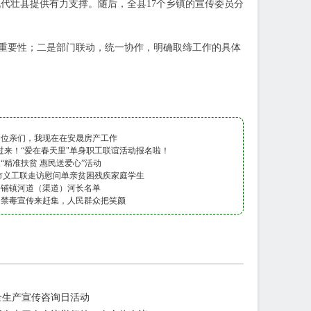
代壮县提供有力支撑。随后，全县17个乡镇的宣传委员分
重要性；二是部门联动，统一协作，明确取缔工作的具体
各位亲们，我现在在安晟房产工作
过来！“爱在春天里"单身职工联谊活动报名啦！
“精准扶贫 惠民送爱心”活动
市义工联走访慰问单亲贫困残疾家庭学生
路铺镇河道（渠道）河长名单
：禁毒宣传来赶集，人民群众把笑颜
全生产宣传咨询日活动