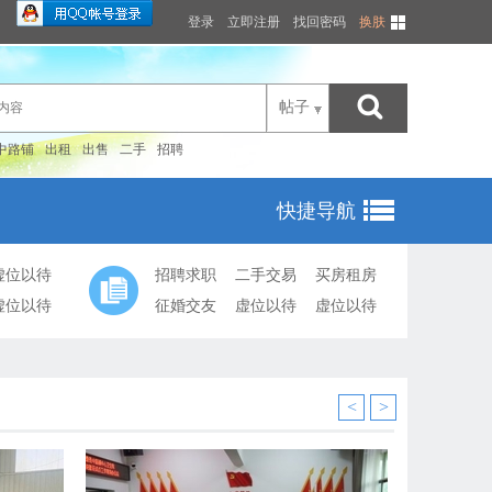
登录
立即注册
找回密码
换肤
帖子
中路铺
出租
出售
二手
招聘
快捷导航
虚位以待
招聘求职
二手交易
买房租房
虚位以待
征婚交友
虚位以待
虚位以待
<
>