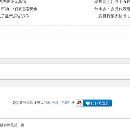
浓浓关怀见真情
聚焦两会】县十五
路市场，保障道路安全
分水乡：乡党代表
电子显示屏告诉你
一意孤行酿大错 引
您需要登录后才可以回帖
登录
|
立即注册
跳转到最后一页