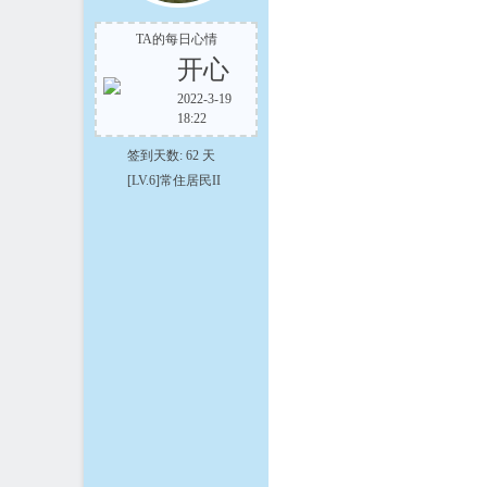
TA的每日心情
开心
2022-3-19
18:22
在
签到天数: 62 天
[LV.6]常住居民II
线