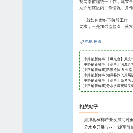
视网络前端统一工作，建立全
别介绍辖区内工作情况，并
就如何做好下阶段工作，李
要求；三是加强监督查，落
电视
,
网络
[
中路铺新鲜事
]
【曝光台】风光带
[
中路铺新鲜事
]
【高考】湘潭县
[
中路铺新鲜事
]
防汛抢险 县公
[
中路铺新鲜事
]
湘潭县深入开展
[
中路铺新鲜事
]
【高考】高考考
[
中路铺新鲜事
]
分水乡庆祝建党
相关帖子
湘潭县槟榔产业发展商讨
分水乡开展“八•一”建军