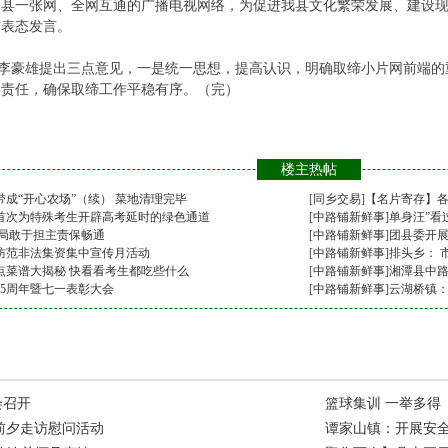
县一张网、全网互通的广播电视网络，为促进我县文化繁荣发展、建设现
作表态发言。
豪雄提出三点意见，一是统一思想，提高认识，明确取缔小片网前端的
实责任，确保取缔工作平稳有序。（完）
楼主热帖
成“开心农场”（续） 菜地清理完毕
[
同乡交易
]
【名片寄存】
首次为特殊考生开辟高考延时的绿色通道
[
中路铺新鲜事
]
单身汪”看
路局敢于担主责保畅通
[
中路铺新鲜事
]
团县委开展
防范非法集资集中宣传月活动
[
中路铺新鲜事
]
排头乡： 
点菜谱大揭秘 快看看考生都吃些什么
[
中路铺新鲜事
]
湘潭县中
95周年暨七一表彰大会
[
中路铺新鲜事
]
云湖桥镇
会召开
篮球集训 一举多得
节前夕走访慰问活动
谭家山镇：开展安