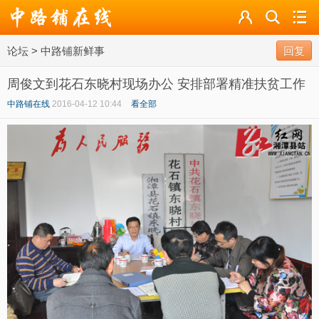
论坛
论坛
>
中路铺新鲜事
导读
回复
周俊文到花石东晓村现场办公 安排部署精准扶贫工作
标签
中路铺在线
2016-04-12 10:44
看全部
广播