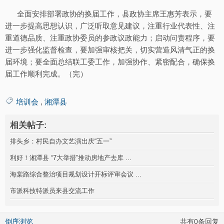
全面安排部署政协的换届工作，县政协主席王惠芳表示，要
进一步提高思想认识，广泛听取意见建议，注重行业代表性、注
重道德品质、注重政协委员的参政议政能力；启动问责程序，要
进一步强化监督检查，要加强审核把关，切实营造风清气正的换
届环境；要全面总结联工委工作，加强协作、紧密配合，确保换
届工作顺利完成。（完）
培训会
,
湘潭县
相关帖子:
排头乡：村民自办文艺演出庆“五一”
利好！湘潭县 “7大举措”推动房地产去库 ...
海棠路综合整治项目规划设计开标评审会议 ...
市派科技特派员来县交流工作
倒序浏览
共有0条回复