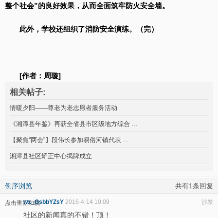
整个社会”的良好效果，从而全面筑牢防火安全墙。
此外，学校还组织了消防安全演练。（完）
[作者：周璇]
相关帖子:
情暖夕阳——尊老为老志愿者服务活动
《湘潭县年鉴》再获全省县市区级地方综合 ...
【聚焦“两会”】段伟长参加易俗河镇代表 ...
湘潭县社区矫正中心揭牌成立
倒序浏览
共有1条回复
wx_GsbbYZsY
2016-4-14 10:09
沙发
点击重新加载
社区的新闻真的不错！顶！