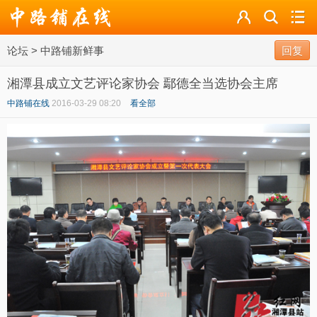
论坛
论坛
>
中路铺新鲜事
导读
回复
湘潭县成立文艺评论家协会 鄢德全当选协会主席
标签
中路铺在线
2016-03-29 08:20
看全部
广播