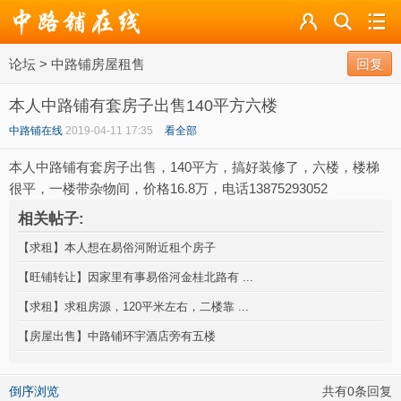
论坛
论坛
>
中路铺房屋租售
导读
回复
本人中路铺有套房子出售140平方六楼
标签
中路铺在线
2019-04-11 17:35
看全部
广播
本人中路铺有套房子出售，140平方，搞好装修了，六楼，楼梯
很平，一楼带杂物间，价格16.8万，电话13875293052
相关帖子:
【求租】本人想在易俗河附近租个房子
【旺铺转让】因家里有事易俗河金桂北路有 ...
【求租】求租房源，120平米左右，二楼靠 ...
【房屋出售】中路铺环宇酒店旁有五楼
倒序浏览
共有0条回复