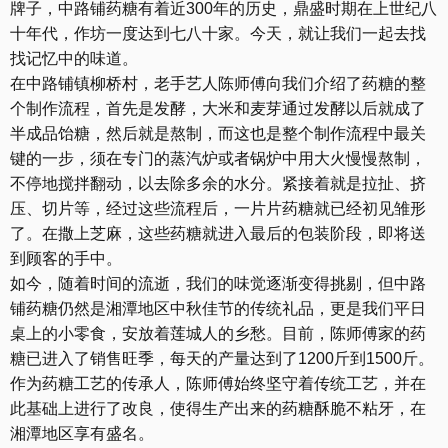
牌子，中路铺药糖有着近300年的历史，鼎盛时期在上世纪八
十年代，作坊一度达到七八十家。今天，就让我们一起去找
找记忆中的味道。
在中路铺镇柳桥村，老手艺人陈师傅向我们介绍了药糖的整
个制作流程，首先是发酵，大米和麦芽通过发酵以后就成了
半成品饴糖，然后就是熬制，而这也是整个制作流程中最关
键的一步，须在专门的蒸汽炉或者锅炉中用大火慢慢熬制，
不停地搅拌翻动，以去除多余的水分。紧接着就是拉扯、挤
压、切片等，经过这些流程后，一片片药糖就已经初见雏形
了。在撒上芝麻，这些药糖就进入最后的包装阶段，即将送
到顾客的手中。
如今，随着时间的流逝，我们的味觉逐渐变得挑剔，但中路
铺药糖仍然是湘潭地区中秋佳节的传统礼品，更是我们平日
桌上的小零食，安放着莲城人的乡愁。目前，陈师傅家的药
糖已进入了销售旺季，每天的产量达到了1200斤到1500斤。
作为药糖工艺的传承人，陈师傅始终坚守着传统工艺，并在
此基础上进行了改良，使得生产出来的药糖酥脆不粘牙，在
湘潭地区享有盛名。