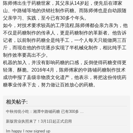
陈师傅出生于药糖世家，其父亲从14岁起，便先后在谭家
山、中路铺等地的供销社制作药糖。而陈师傅也是自幼跟随
父亲学习、实践，至今已有30多个年头。
如今，对技术要求较高的工序流程,陈师傅都会亲力亲为，他
不仅是药糖制作的传承人，更是药糖制作的革新者。他告诉
记者，以前制作药糖全是纯手工，一个人每天只能做两三百
斤，而现在他的作坊逐步实现了半机械化制作，相比纯手工
制作效率要高出不少。
机器的加入，并没有影响药糖的口感，反倒使得药糖变得更
轻薄、酥脆。2016年4月，陈师傅家的中路铺药糖制作技术
成功申报了县级非物质文化遗产，他表示，将把这份传统药
糖事业传承下去，努力做让百姓放心的药糖。
相关帖子:
中秋传统小吃：湘潭中路铺药糖 已有300多 ...
新版营业执照来了！3月1日起正式启用
Im happy I now signed up