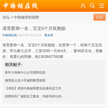
论坛
论坛
>
中路铺求职招聘
导读
回复
请育婴师一名，宝宝5个月双胞胎
标签
中路铺在线
2017-04-29 21:12
看全部
广播
请育婴师一名，宝宝5个月双胞胎，负责带一个，给两个宝宝洗
澡，早九晚七点半，工资3200一月休4天，，要40岁左右，形象
好，有爱心的阿姨，电13638427563唐
相关帖子:
美年大体检中心公司招聘信息
湘潭县云龙小学诚聘教育精英
【求职】求职中路铺母婴店或者药店工作
招聘织布厂诚招女工数名、年龄50岁以内、 ...