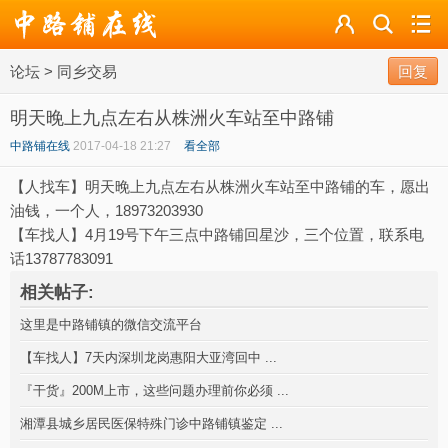
论坛
论坛
>
同乡交易
导读
回复
明天晚上九点左右从株洲火车站至中路铺
标签
中路铺在线
2017-04-18 21:27
看全部
广播
【人找车】明天晚上九点左右从株洲火车站至中路铺的车，愿出
油钱，一个人，18973203930
【车找人】4月19号下午三点中路铺回星沙，三个位置，联系电
话13787783091
相关帖子:
这里是中路铺镇的微信交流平台
【车找人】7天内深圳龙岗惠阳大亚湾回中 ...
『干货』200M上市，这些问题办理前你必须 ...
湘潭县城乡居民医保特殊门诊中路铺镇鉴定 ...