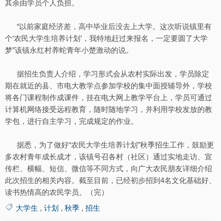
其余由学员个人负担。
“以前家庭经济差，高中毕业后没去上大学。这次听说镇里有
个‘农民大学生培养计划’，我特地赶过来报名，一定要圆了大学
梦”该镇永红村养蛇青年小楚激动的说。
据招生负责人介绍，学习形式会从农村实际出发，学员除定
期在就近的县、市电大教学点参加学校的集中面授辅导外，学校
将各门课程制作成课件，挂在电大网上教学平台上，学员可通过
计算机网络接受远程教育，随时随地学习，并利用学校发放的教
学包，进行自主学习，完成规定的作业。
据悉，为了做好“农民大学生培养计划”秋季招生工作，鼓励更
多农村青年成长成才，该镇号召各村（社区）通过实地走访、宣
传栏、横幅、短信、微信等不同方式，向广大农民朋友详细介绍
此次招生的相关内容。截至目前，已经初步招到4名文化基础好、
读书热情高的农民学员。（完）
大学生
,
计划
,
秋季
,
招生