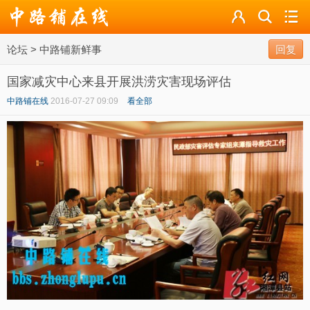
论坛
论坛
>
中路铺新鲜事
导读
回复
国家减灾中心来县开展洪涝灾害现场评估
标签
中路铺在线
2016-07-27 09:09
看全部
广播