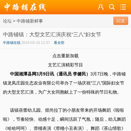
论坛
论坛
>
中路铺新鲜事
导读
回复
中路铺镇：大型文艺汇演庆祝“三八”妇女节
标签
中路铺在线
2016-03-10 12:37
看全部
广播
点击重新加载
文艺汇演精彩节目
中国湘潭县网3月9日讯（通讯员 李健民）
3月7日晚，中路铺
镇龙凤庄园生态农业有限公司举办了一场庆祝“三八”国际妇女节
的大型文艺汇演，为广大女同胞献上了一份特殊的节日礼物。
该镇蓓蕾幼儿园、煜尚拉丁的小朋友带来的开场舞蹈《啦啦
啦》，节奏轻快、动感十足，瞬间活跃了气氛；随后，幼儿舞蹈
《哈哈呵呵》、滑稽表演《滑稽小丑表演》、舞蹈《茶山情歌》