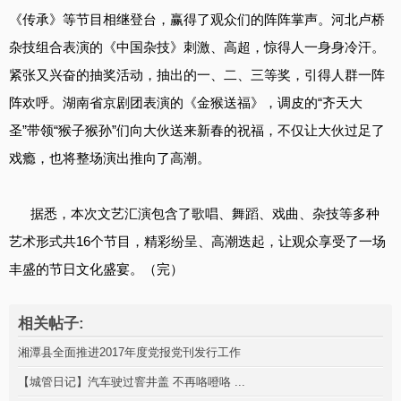
《传承》等节目相继登台，赢得了观众们的阵阵掌声。河北卢桥
杂技组合表演的《中国杂技》刺激、高超，惊得人一身身冷汗。
紧张又兴奋的抽奖活动，抽出的一、二、三等奖，引得人群一阵
阵欢呼。湖南省京剧团表演的《金猴送福》，调皮的“齐天大
圣”带领“猴子猴孙”们向大伙送来新春的祝福，不仅让大伙过足了
戏瘾，也将整场演出推向了高潮。
据悉，本次文艺汇演包含了歌唱、舞蹈、戏曲、杂技等多种
艺术形式共16个节目，精彩纷呈、高潮迭起，让观众享受了一场
丰盛的节日文化盛宴。（完）
相关帖子:
湘潭县全面推进2017年度党报党刊发行工作
【城管日记】汽车驶过窨井盖 不再咯噔咯 ...