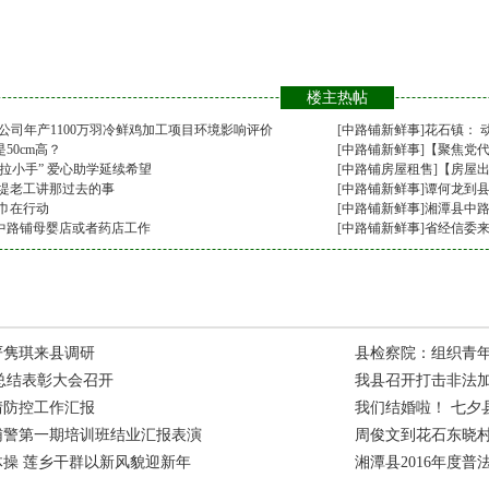
楼主热帖
公司年产1100万羽冷鲜鸡加工项目环境影响评价
[
中路铺新鲜事
]
花石镇： 
50cm高？
[
中路铺新鲜事
]
【聚焦党
拉小手” 爱心助学延续希望
[
中路铺房屋租售
]
【房屋
修堤老工讲那过去的事
[
中路铺新鲜事
]
谭何龙到县
巾在行动
[
中路铺新鲜事
]
湘潭县中
中路铺母婴店或者药店工作
[
中路铺新鲜事
]
省经信委
严隽琪来县调研
县检察院：组织青
”总结表彰大会召开
我县召开打击非法
情防控工作汇报
我们结婚啦！ 七夕
辅警第一期培训班结业汇报表演
周俊文到花石东晓村
操 莲乡干群以新风貌迎新年
湘潭县2016年度