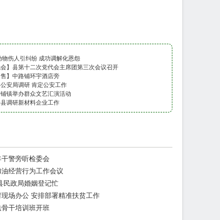
动物伤人引纠纷 成功调解化恩怨
代会】县第十二次党代会主席团第三次会议召开
出售】中路铺环宇酒店旁
公安局调研 肯定公安工作
路铺镇举办群众文艺汇演活动
来县调研新材料企业工作
年干警旁听检委会
加油经营行为工作会议
县民政局婚姻登记忙
现场办公 安排部署精准扶贫工作
普法骨干培训班开班