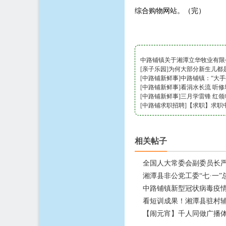
综合购物网站。（完）
中路铺镇关于湘潭立华牧业有限
[
[
中路铺新鲜事
亲子乐园
]
为何大部分新生儿都是
]
[
中路铺新鲜事
]
中路铺镇：“大手
[
中路铺新鲜事
]
看涓水长流 听
[
中路铺新鲜事
]
三月学雷锋 红领
[
中路铺求职招聘
]
【求职】求职
相关帖子
全国人大常委会副委员长
湘潭县非公党工委“七·一
中路铺镇新型冠状病毒疫
看短训成果！湘潭县驻村
【闹元宵】千人同做广播体