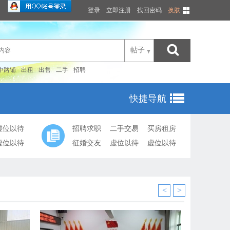
登录
立即注册
找回密码
换肤
帖子
中路铺
出租
出售
二手
招聘
快捷导航
虚位以待
招聘求职
二手交易
买房租房
虚位以待
征婚交友
虚位以待
虚位以待
<
>