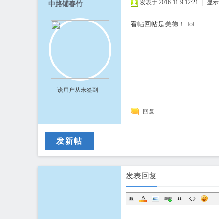
发表于 2016-11-9 12:21
|
显示
中路铺春竹
看帖回帖是美德！:lol
该用户从未签到
回复
发新帖
发表回复