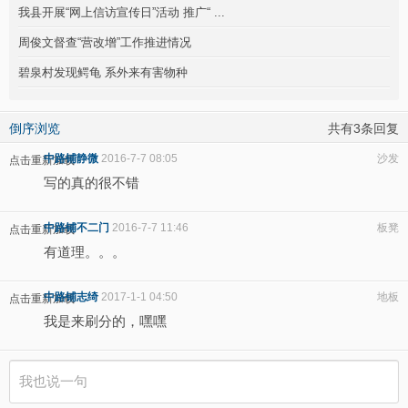
我县开展“网上信访宣传日”活动 推广“ ...
周俊文督查“营改增”工作推进情况
碧泉村发现鳄龟 系外来有害物种
倒序浏览
共有3条回复
中路铺静微
2016-7-7 08:05
沙发
点击重新加载
写的真的很不错
中路铺不二门
2016-7-7 11:46
板凳
点击重新加载
有道理。。。
中路铺志绮
2017-1-1 04:50
地板
点击重新加载
我是来刷分的，嘿嘿