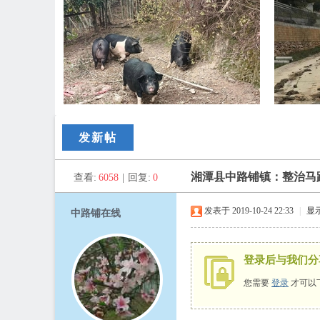
路
发新帖
湘潭县中路铺镇：整治马
查看:
6058
|
回复:
0
发表于 2019-10-24 22:33
|
显
中路铺在线
登录后与我们分
铺
您需要
登录
才可以