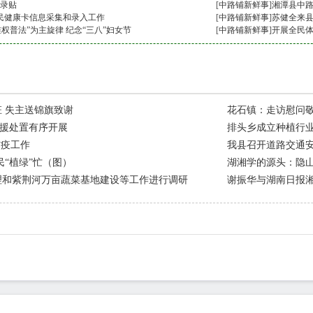
记录贴
[
中路铺新鲜事
]
湘潭县中
民健康卡信息采集和录入工作
[
中路铺新鲜事
]
苏健全来
维权普法”为主旋律 纪念“三八”妇女节
[
中路铺新鲜事
]
开展全民体
 失主送锦旗致谢
花石镇：走访慰问敬
故救援处置有序开展
排头乡成立种植行业
防疫工作
我县召开道路交通
民“植绿”忙（图）
湖湘学的源头：隐
理和紫荆河万亩蔬菜基地建设等工作进行调研
谢振华与湖南日报