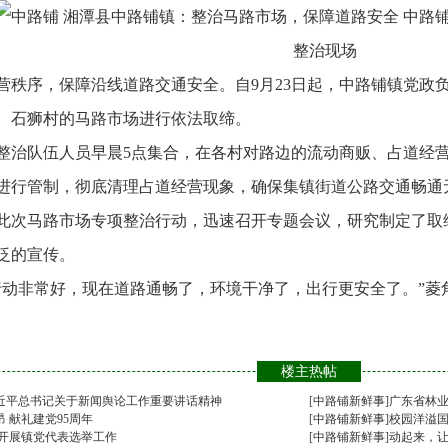
整治现场
序，保障沿线道路交通安全。自9月23日起，中路铺镇党政负
、石狮村的马路市场进行依法取缔。
队伍人员早晨5点集合，在各村对路边的流动商贩、占道经营
进行管制，彻底清理占道经营现象，确保集镇街道公路交通畅通
次马路市场专项整治行动，迅速召开专题会议，研究制定了取缔
泛的宣传。
非常好，现在道路通畅了，环境干净了，出行更安全了。”菱
楼主热帖
近平总书记关于新闻舆论工作重要讲话精神
[
中路铺新鲜事
]
广东省林
 献礼建党95周年
[
中路铺新鲜事
]
校园洋溢
序开展镇党代表选举工作
[
中路铺新鲜事
]
动起来，