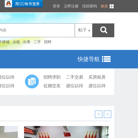
登录
立即注册
找回密码
换肤
帖子
中路铺
出租
出售
二手
招聘
快捷导航
虚位以待
招聘求职
二手交易
买房租房
虚位以待
征婚交友
虚位以待
虚位以待
<
>