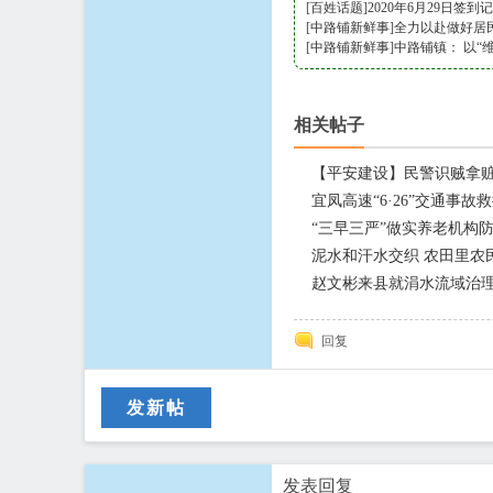
[
百姓话题
]
2020年6月29日签到
[
中路铺新鲜事
]
全力以赴做好居
[
中路铺新鲜事
]
中路铺镇： 以“
相关帖子
【平安建设】民警识贼拿赃
宜凤高速“6·26”交通事
“三早三严”做实养老机构
泥水和汗水交织 农田里农
赵文彬来县就涓水流域治
回复
发新帖
发表回复