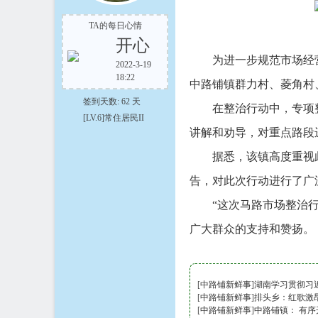
TA的每日心情
开心
为进一步规范市场经营秩
2022-3-19
18:22
在
中路铺镇群力村、菱角村
签到天数: 62 天
在整治行动中，专项整治
[LV.6]常住居民II
讲解和劝导，对重点路段
据悉，该镇高度重视此
告，对此次行动进行了广
“这次马路市场整治行动
线
广大群众的支持和赞扬。
[
中路铺新鲜事
]
湖南学习贯彻习
[
中路铺新鲜事
]
排头乡：红歌激昂
[
中路铺新鲜事
]
中路铺镇： 有