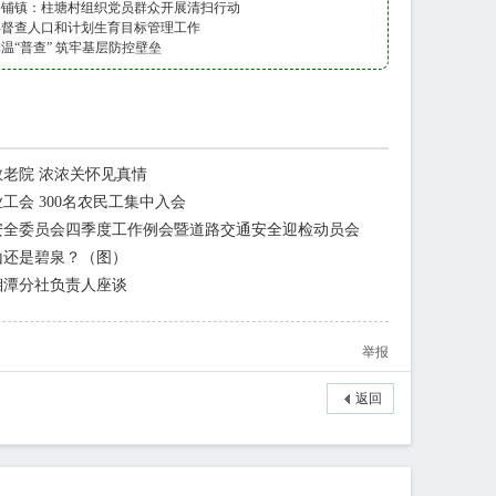
路铺镇：柱塘村组织党员群众开展清扫行动
县督查人口和计划生育目标管理工作
温“普查” 筑牢基层防控壁垒
老院 浓浓关怀见真情
工会 300名农民工集中入会
安全委员会四季度工作例会暨道路交通安全迎检动员会
山还是碧泉？（图）
湘潭分社负责人座谈
举报
返回