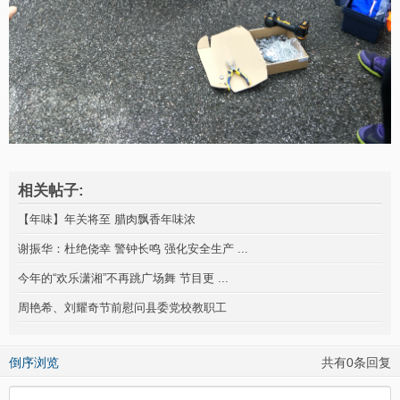
相关帖子:
【年味】年关将至 腊肉飘香年味浓
谢振华：杜绝侥幸 警钟长鸣 强化安全生产 ...
今年的“欢乐潇湘”不再跳广场舞 节目更 ...
周艳希、刘耀奇节前慰问县委党校教职工
倒序浏览
共有0条回复