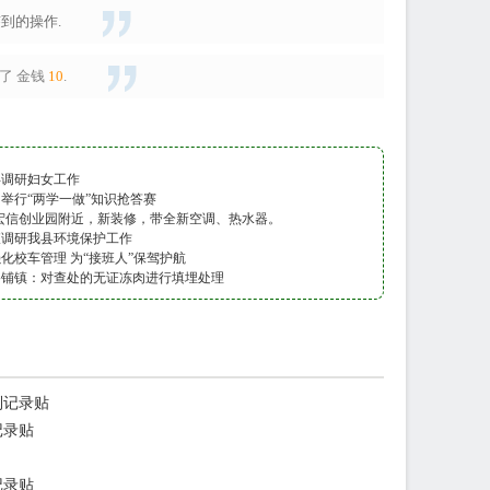
到的操作.
了
金钱
10
.
县调研妇女工作
举行“两学一做”知识抢答赛
宏信创业园附近，新装修，带全新空调、热水器。
查调研我县环境保护工作
化校车管理 为“接班人”保驾护航
路铺镇：对查处的无证冻肉进行填埋处理
签到记录贴
记录贴
记录贴