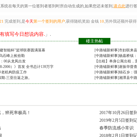
系统在每天的第一位签到者签到时所自动生成的,如果您还未签到,
请点此
进行签
21
完成签到,是
今天
第一个签到的用户
,获得随机奖励
金钱
10
,另外我还额外获得
有填写今日想说内容.
」.
楼主热帖
三建智能杯”篮球联赛圆满落幕
[
中路铺新鲜事
]
市妇联来
 乌石峰上捡拾勤
[
中路铺新鲜事
]
杨嘉桥镇：
6：00从龙凤出发
【出租】单身公寓出租，
8-2006）》首发 全书总计139万字
[
[
中路铺房屋租售
中路铺新鲜事
]
谢振华督
]
养老机构防疫工作
[
中路铺新鲜事
]
锦石乡：强
钻假期-三亚往返之旅。
[
中路铺新鲜事
]
湘潭县中
猛，猝死率极高！
2017年10月26日
2019年2月5日签到
贴
春季防流感小常识
根
2018年2月1日签到