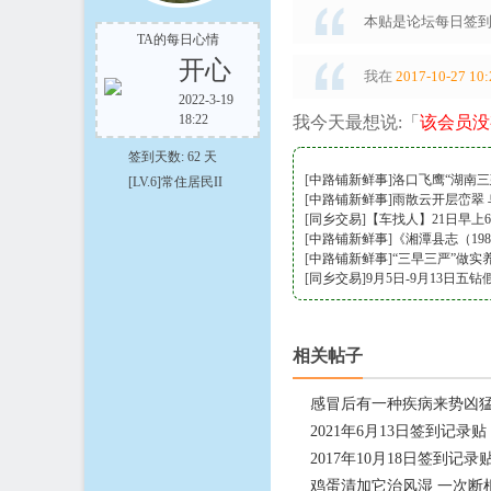
本贴是论坛每日签到
TA的每日心情
开心
我在
2017-10-27 10:
2022-3-19
18:22
我今天最想说:「
该会员没
在
签到天数: 62 天
[
中路铺新鲜事
]
洛口飞鹰“湖南
[LV.6]常住居民II
[
中路铺新鲜事
]
雨散云开层峦翠
[
同乡交易
]
【车找人】21日早上
[
中路铺新鲜事
]
《湘潭县志（198
[
中路铺新鲜事
]
“三早三严”做实
[
同乡交易
]
9月5日-9月13日五
线
相关帖子
感冒后有一种疾病来势凶
2021年6月13日签到记录贴
2017年10月18日签到记录
鸡蛋清加它治风湿 一次断