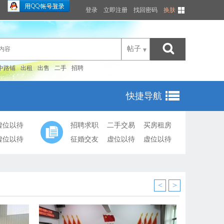
登录
立即注册
找回密码
换肤
帖子
中路铺
出租
出售
二手
招聘
快捷导航
虚位以待
招聘求职
二手交易
买房租房
虚位以待
征婚交友
虚位以待
虚位以待
<
>