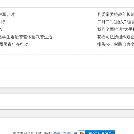
中军训时
县委常委统战部长
举行
二月二“龙抬头” 
亲
我县全面推进“大手
余名学生走进警营体验武警生活
花石司法所组织矫
 团员青年在行动
排头乡：村民自办文
您需要登录后才可以回帖
登录
|
立即注册