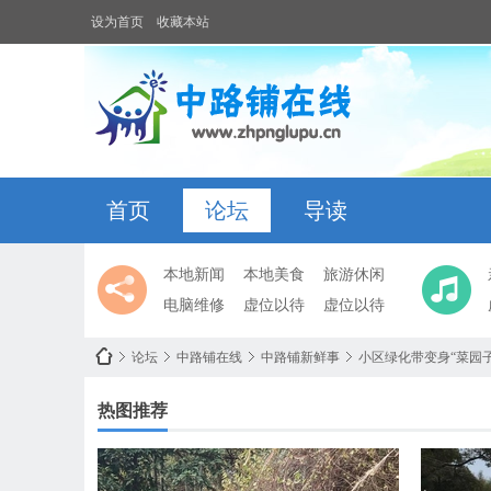
设为首页
收藏本站
首页
论坛
导读
本地新闻
本地美食
旅游休闲
电脑维修
虚位以待
虚位以待
论坛
中路铺在线
中路铺新鲜事
小区绿化带变身“菜园
热图推荐
中