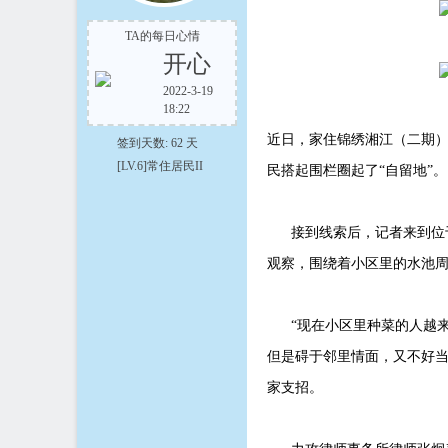
TA的每日心情
开心
2022-3-19
18:22
在
近日，家住锦绣湘江（二期）
签到天数: 62 天
[LV.6]常住居民II
民搭起围栏圈起了“自留地”。
接到线索后，记者来到位于
观察，围绕着小区里的水池周
线
“现在小区里种菜的人越来
但是碍于邻里情面，又不好当
家支招。