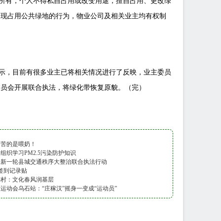
所有，个人不得私自占用或改变用途，擅自占用、更改绿
出现占用公共绿地的行为，物业公司及相关业主均有权制
示，目前有很多业主已将相关情况进行了反映，业主委员
委员会开展联合执法，将绿化带恢复原貌。（完）
痛苦的是喂奶！
组织学习PM2.5污染防护知识
动新一轮县城交通秩序大整治联合执法行动
日签到记录贴
梓村：文化春风润基层
运动会乌石站：“庄稼汉”摇身一变成“运动员”