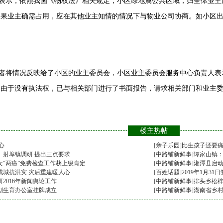
示，依照我国《物权法》相关规定，小区绿地属公共区域，归全体业主
如果业主确需占用，应在其他业主知情的情况下与物业公司协商。如小区
将情况反映给了小区的业主委员会，小区业主委员会服务中心负责人表
，由于没有执法权，已与相关部门进行了书面报告，请求相关部门和业主
楼主热帖
心
[
亲子乐园
]
比生孩子还要
、射埠镇调研 提出三点要求
[
中路铺新鲜事
]
谭家山镇：
女“两癌”免费检查工作获上级肯定
[
中路铺新鲜事
]
湘潭县启
成城抗洪灾 灾后重建暖人心
[
百姓话题
]
2019年1月31
2016年新闻舆论工作
[
中路铺新鲜事
]
排头乡松
划生育办公室挂牌成立
[
中路铺新鲜事
]
湖南省乡村