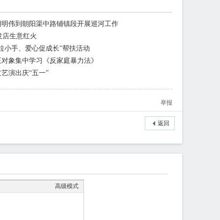
胡明伟到朝阳渠中路铺镇段开展巡河工作
理发店生意红火
拉小手、爱心促成长”帮扶活动
正对象集中学习《反家庭暴力法》
艺演出庆“五一”
举报
返回
高级模式