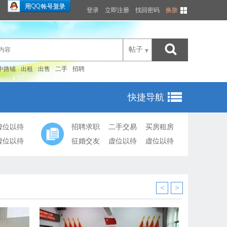
登录
立即注册
找回密码
换肤
帖子
中路铺
出租
出售
二手
招聘
快捷导航
虚位以待
招聘求职
二手交易
买房租房
虚位以待
征婚交友
虚位以待
虚位以待
<
>