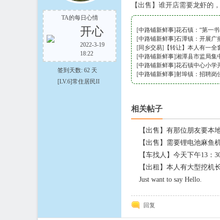
【出售】谁开店需要龙虾的，大
TA的每日心情
开心
[
中路铺新鲜事
]
花石镇：“第一书
[
中路铺新鲜事
]
石潭镇：开展广播
2022-3-19
[
同乡交易
]
【转让】本人有一全
18:22
[
中路铺新鲜事
]
湘潭县市监局集中
在
[
中路铺新鲜事
]
花石镇中心小学
签到天数: 62 天
[
中路铺新鲜事
]
射埠镇：招聘岗
[LV.6]常住居民II
相关帖子
【出售】有那位朋友要本
【出售】需要锂电池麻鱼
【车找人】今天下午13：
线
【出租】本人有大型挖机
Just want to say Hello.
回复