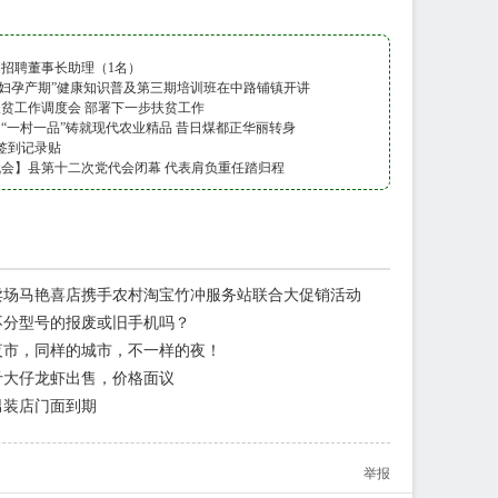
招聘董事长助理（1名）
产妇孕产期”健康知识普及第三期培训班在中路铺镇开讲
贫工作调度会 部署下一步扶贫工作
“一村一品”铸就现代农业精品 昔日煤都正华丽转身
日签到记录贴
会】县第十二次党代会闭幕 代表肩负重任踏归程
卖场马艳喜店携手农村淘宝竹冲服务站联合大促销活动
不分型号的报废或旧手机吗？
夜市，同样的城市，不一样的夜！
斤大仔龙虾出售，价格面议
男装店门面到期
举报