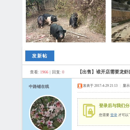
路
发新帖
【出售】谁开店需要龙虾
查看:
1966
|
回复:
0
发表于 2017-4-29 21:13
|
显示
中路铺在线
登录后与我们分
铺
您需要
登录
才可以