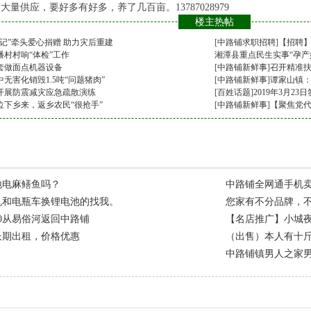
量供应，要好多有好多，养了几百亩。13787028979
楼主热帖
记”牵头爱心捐赠 助力灾后重建
[
中路铺求职招聘
]
【招聘】
村村响“体检”工作
湘潭县重点民生实事“孕
套做面点机器设备
[
[
中路铺新鲜事
中路铺新鲜事
]
]
召开精准扶
无害化销毁1.5吨“问题猪肉”
[
中路铺新鲜事
]
谭家山镇：
开展防震减灾应急疏散演练
[
百姓话题
]
2019年3月23
位下乡来，返乡农民“很抢手”
[
中路铺新鲜事
]
【聚焦党代
地电麻鳝鱼吗？
中路铺全网通手机
机和电瓶车换锂电池的找我。
您家有不分品牌，
30从易俗河返回中路铺
【名店推广】小城
长期出租，价格优惠
（出售）本人有十
中路铺镇男人之家