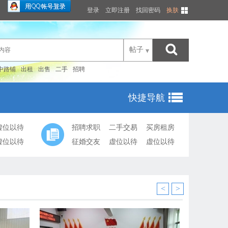
登录
立即注册
找回密码
换肤
帖子
中路铺
出租
出售
二手
招聘
快捷导航
虚位以待
招聘求职
二手交易
买房租房
虚位以待
征婚交友
虚位以待
虚位以待
<
>