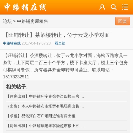
论坛
论坛
>
中路铺房屋租售
导读
回复
【旺铺转让】茶酒楼转让，位于云龙小学对面
标签
中路铺在线
2017-04-19 07:28
看全部
广播
【旺铺转让】茶酒楼转让，位于云龙小学对面，海松五路家具一
条街，上下两层二百三十个平方，楼下卡座大厅，楼上三个包房
可棋牌可餐饮，所有器具齐全即转即可营业。联系电话：
15173232911
相关帖子:
【住房出租】中路铺环宇宾馆旁边四楼三房 ...
（出售）本人中路铺布市场旁有毛坯房出售 ...
【求租】易俗河白石广场附近谁有房出租
【房屋出租】中路铺镇老粤客隆超市楼上五 ...