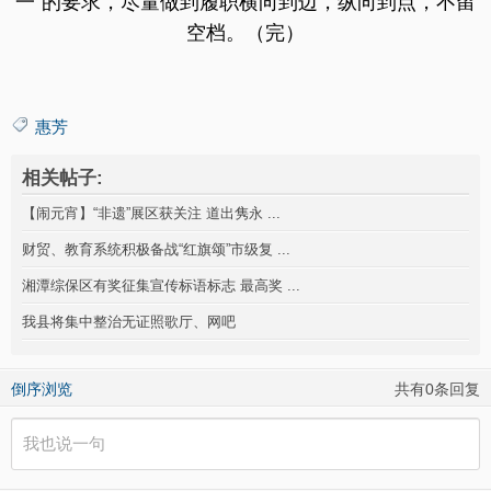
一”的要求，尽量做到履职横向到边，纵向到点，不留
空档。（完）
惠芳
相关帖子:
【闹元宵】“非遗”展区获关注 道出隽永 ...
财贸、教育系统积极备战“红旗颂”市级复 ...
湘潭综保区有奖征集宣传标语标志 最高奖 ...
我县将集中整治无证照歌厅、网吧
倒序浏览
共有0条回复