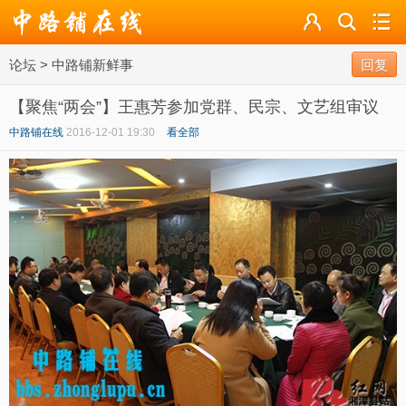
论坛
论坛
>
中路铺新鲜事
导读
回复
【聚焦“两会”】王惠芳参加党群、民宗、文艺组审议
标签
中路铺在线
2016-12-01 19:30
看全部
广播