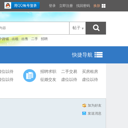
登录
立即注册
找回密码
换肤
帖子
中路铺
出租
出售
二手
招聘
快捷导航
虚位以待
招聘求职
二手交易
买房租房
虚位以待
征婚交友
虚位以待
虚位以待
加为好友
发送消息