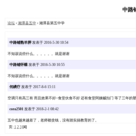
中路铺在
论坛
›
湘潭县五中
› 湘潭县第五中学
中路铺熟羊胛
发表于 2016-5-30 10:54
不知该说些什么。。。。。。就是谢谢
中路铺怀蝶
发表于 2016-5-30 10:55
不知该说些什么。。。。。。就是谢谢
何纃疗
发表于 2017-8-6 15:11
空调只有高三有 而且效果不好~食堂伙食不好 还有食堂阿姨贼扣门 等了三年的
cora2501
发表于 2018-2-1 08:42
五中也越来越差了，老师都贪钱，没有踏实搞教育的了。
页:
1
2
3
[4]